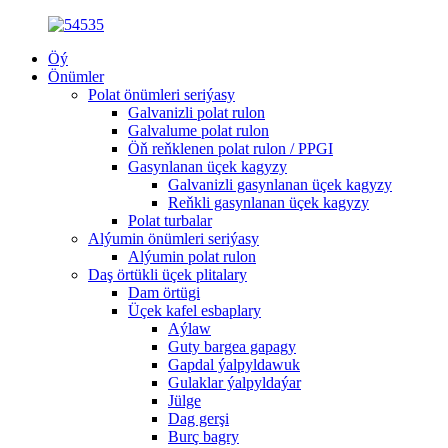
Öý
Önümler
Polat önümleri seriýasy
Galvanizli polat rulon
Galvalume polat rulon
Öň reňklenen polat rulon / PPGI
Gasynlanan üçek kagyzy
Galvanizli gasynlanan üçek kagyzy
Reňkli gasynlanan üçek kagyzy
Polat turbalar
Alýumin önümleri seriýasy
Alýumin polat rulon
Daş örtükli üçek plitalary
Dam örtügi
Üçek kafel esbaplary
Aýlaw
Guty bargea gapagy
Gapdal ýalpyldawuk
Gulaklar ýalpyldaýar
Jülge
Dag gerşi
Burç bagry