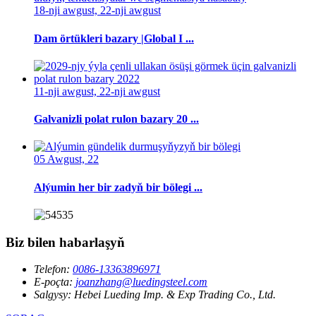
18-nji awgust, 22-nji awgust
Dam örtükleri bazary |Global I ...
11-nji awgust, 22-nji awgust
Galvanizli polat rulon bazary 20 ...
05 Awgust, 22
Alýumin her bir zadyň bir bölegi ...
Biz bilen habarlaşyň
Telefon:
0086-13363896971
E-poçta:
joanzhang@luedingsteel.com
Salgysy:
Hebei Lueding Imp. & Exp Trading Co., Ltd.