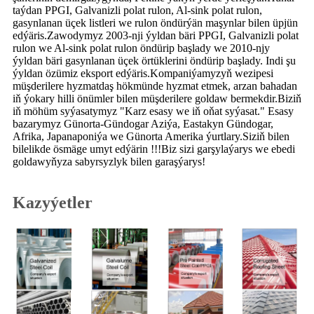
taýdan PPGI, Galvanizli polat rulon, Al-sink polat rulon,
gasynlanan üçek listleri we rulon öndürýän maşynlar bilen üpjün
edýäris.Zawodymyz 2003-nji ýyldan bäri PPGI, Galvanizli polat
rulon we Al-sink polat rulon öndürip başlady we 2010-njy
ýyldan bäri gasynlanan üçek örtüklerini öndürip başlady. Indi şu
ýyldan özümiz eksport edýäris.Kompaniýamyzyň wezipesi
müşderilere hyzmatdaş hökmünde hyzmat etmek, arzan bahadan
iň ýokary hilli önümler bilen müşderilere goldaw bermekdir.Biziň
iň möhüm syýasatymyz "Karz esasy we iň oňat syýasat." Esasy
bazarymyz Günorta-Gündogar Aziýa, Eastakyn Gündogar,
Afrika, Japanaponiýa we Günorta Amerika ýurtlary.Siziň bilen
bilelikde ösmäge umyt edýärin !!!Biz sizi garşylaýarys we ebedi
goldawyňyza sabyrsyzlyk bilen garaşýarys!
Kazyýetler