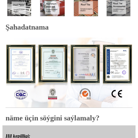
Şahadatnama
näme üçin söýgini saýlamaly?
Hil kepilligi: