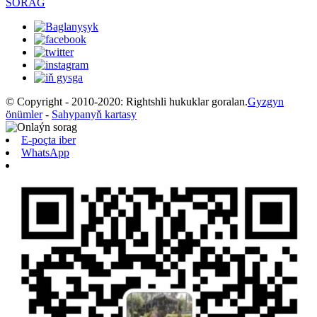
SORAG
© Copyright - 2010-2020: Rightshli hukuklar goralan.
Gyzgyn
önümler
-
Sahypanyň kartasy
E-poçta iber
WhatsApp