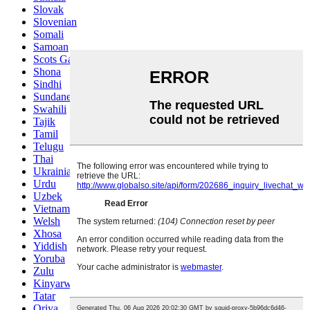
Slovak
Slovenian
Somali
Samoan
Scots Gaelic
Shona
Sindhi
Sundanese
Swahili
Tajik
Tamil
Telugu
Thai
Ukrainian
Urdu
Uzbek
Vietnamese
Welsh
Xhosa
Yiddish
Yoruba
Zulu
Kinyarwanda
Tatar
Oriya