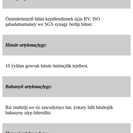
Önümlerimiziň hilini kepillendirmek üçin BV, ISO
şahadatnamalary we SGS synagy berlip bilner.
Hünär artykmaçlygy:
10 ýyldan gowrak hünär önümçilik tejribesi.
Bahanyň artykmaçlygy:
Biz öndüriji we öz zawodymyz bar, ýokary hilli bäsdeşlik
bahasyny alyp bilersiňiz.