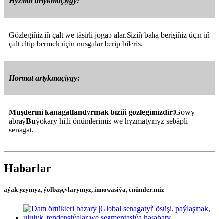
Hyzmat artykmaçlygy:
Gözlegiňiz iň çalt we täsirli jogap alar.Siziň baha berişiňiz üçin iň
çalt eltip bermek üçin nusgalar berip bileris.
Hormat artykmaçlygy:
Müşderini kanagatlandyrmak biziň gözlegimizdir!
Gowy
abraý
Bu
ýokary hilli önümlerimiz we hyzmatymyz sebäpli
senagat.
Habarlar
aýak yzymyz, ýolbaşçylarymyz, innowasiýa, önümlerimiz