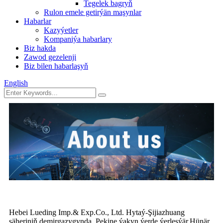
Tegelek bagryň
Rulon emele getirýän maşynlar
Habarlar
Kazyýetler
Kompaniýa habarlary
Biz hakda
Zawod gezelenji
Biz bilen habarlaşyň
English
Hebei Lueding Imp.& Exp.Co., Ltd. Hytaý-Şijiazhuang
şäheriniň demirgazygynda, Pekine ýakyn ýerde ýerleşýär.Hünär