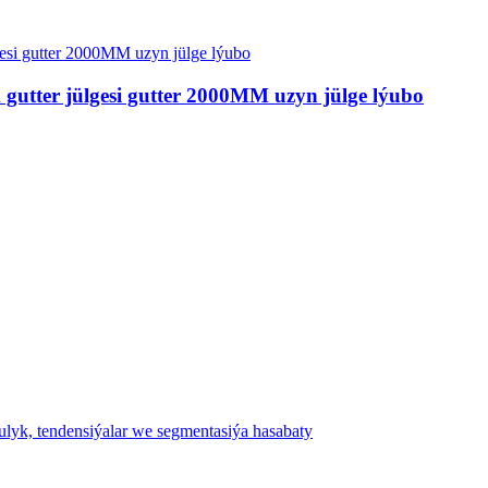
 gutter jülgesi gutter 2000MM uzyn jülge lýubo