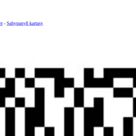
er
-
Sahypanyň kartasy