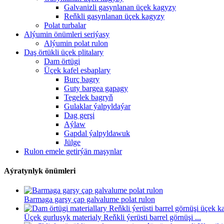
Galvanizli gasynlanan üçek kagyzy
Reňkli gasynlanan üçek kagyzy
Polat turbalar
Alýumin önümleri seriýasy
Alýumin polat rulon
Daş örtükli üçek plitalary
Dam örtügi
Üçek kafel esbaplary
Burç bagry
Guty bargea gapagy
Tegelek bagryň
Gulaklar ýalpyldaýar
Dag gerşi
Aýlaw
Gapdal ýalpyldawuk
Jülge
Rulon emele getirýän maşynlar
Aýratynlyk önümleri
Barmaga garşy çap galvalume polat rulon
Üçek gurluşyk materialy Reňkli ýerüsti barrel görnüşi ...