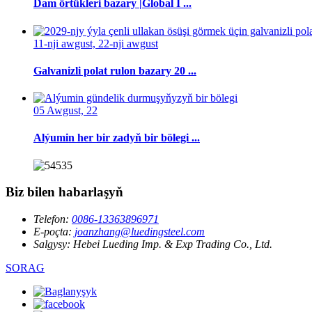
Dam örtükleri bazary |Global I ...
11-nji awgust, 22-nji awgust
Galvanizli polat rulon bazary 20 ...
05 Awgust, 22
Alýumin her bir zadyň bir bölegi ...
Biz bilen habarlaşyň
Telefon:
0086-13363896971
E-poçta:
joanzhang@luedingsteel.com
Salgysy:
Hebei Lueding Imp. & Exp Trading Co., Ltd.
SORAG