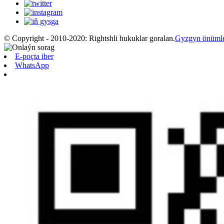
© Copyright - 2010-2020: Rightshli hukuklar goralan.
Gyzgyn önüml
E-poçta iber
WhatsApp