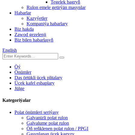
Tegelek bagryň
Rulon emele getirýän maşynlar
Habarlar
Kazyýetler
Kompaniýa habarlary
Biz hakda
Zawod gezelenji
Biz bilen habarlaşyň
English
Öý
Önümler
Daş örtükli üçek plitalary
Üçek kafel esbaplary
Jülge
Kategoriýalar
Polat önümleri seriýasy
Galvanizli polat rulon
Galvalume polat rulon
Öň reňklenen polat rulon / PPGI
Gasynlanan üçek kagyzy