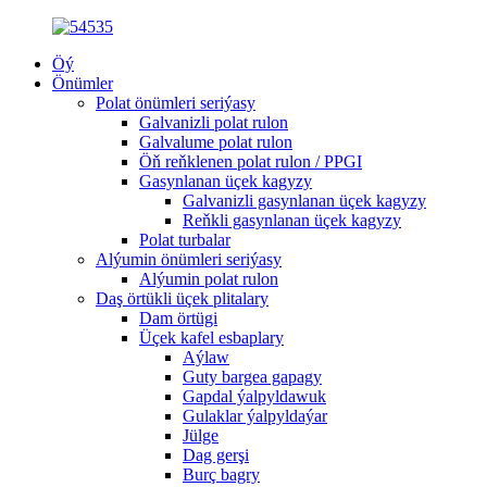
Öý
Önümler
Polat önümleri seriýasy
Galvanizli polat rulon
Galvalume polat rulon
Öň reňklenen polat rulon / PPGI
Gasynlanan üçek kagyzy
Galvanizli gasynlanan üçek kagyzy
Reňkli gasynlanan üçek kagyzy
Polat turbalar
Alýumin önümleri seriýasy
Alýumin polat rulon
Daş örtükli üçek plitalary
Dam örtügi
Üçek kafel esbaplary
Aýlaw
Guty bargea gapagy
Gapdal ýalpyldawuk
Gulaklar ýalpyldaýar
Jülge
Dag gerşi
Burç bagry