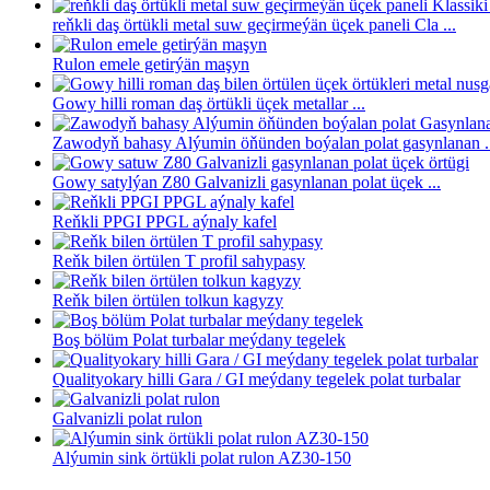
reňkli daş örtükli metal suw geçirmeýän üçek paneli Cla ...
Rulon emele getirýän maşyn
Gowy hilli roman daş örtükli üçek metallar ...
Zawodyň bahasy Alýumin öňünden boýalan polat gasynlanan .
Gowy satylýan Z80 Galvanizli gasynlanan polat üçek ...
Reňkli PPGI PPGL aýnaly kafel
Reňk bilen örtülen T profil sahypasy
Reňk bilen örtülen tolkun kagyzy
Boş bölüm Polat turbalar meýdany tegelek
Qualityokary hilli Gara / GI meýdany tegelek polat turbalar
Galvanizli polat rulon
Alýumin sink örtükli polat rulon AZ30-150