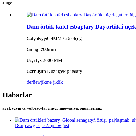
Jülge
Dam örtük kafel esbaplary Daş örtükli üçek
0.4MM / 26 ölçeg
Galyňlygy:
Giňligi:
200mm
2000 MM
Uzynlyk:
In Düz üçek plitalary
Görnüşi
derňew
jikme-jiklik
Habarlar
aýak yzymyz, ýolbaşçylarymyz, innowasiýa, önümlerimiz
18-nji awgust, 22-nji awgust