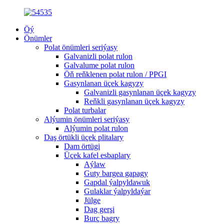
Öý
Önümler
Polat önümleri seriýasy
Galvanizli polat rulon
Galvalume polat rulon
Öň reňklenen polat rulon / PPGI
Gasynlanan üçek kagyzy
Galvanizli gasynlanan üçek kagyzy
Reňkli gasynlanan üçek kagyzy
Polat turbalar
Alýumin önümleri seriýasy
Alýumin polat rulon
Daş örtükli üçek plitalary
Dam örtügi
Üçek kafel esbaplary
Aýlaw
Guty bargea gapagy
Gapdal ýalpyldawuk
Gulaklar ýalpyldaýar
Jülge
Dag gerşi
Burç bagry