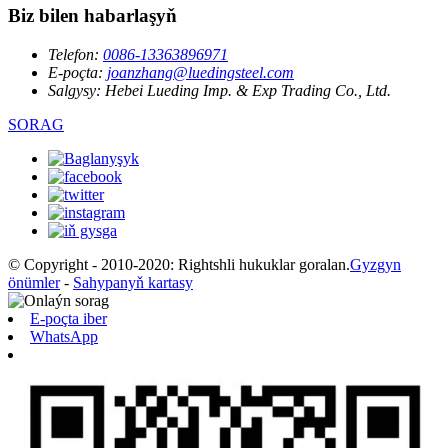
Biz bilen habarlaşyň
Telefon:
0086-13363896971
E-poçta:
joanzhang@luedingsteel.com
Salgysy:
Hebei Lueding Imp. & Exp Trading Co., Ltd.
SORAG
© Copyright - 2010-2020: Rightshli hukuklar goralan.
Gyzgyn
önümler
-
Sahypanyň kartasy
E-poçta iber
WhatsApp