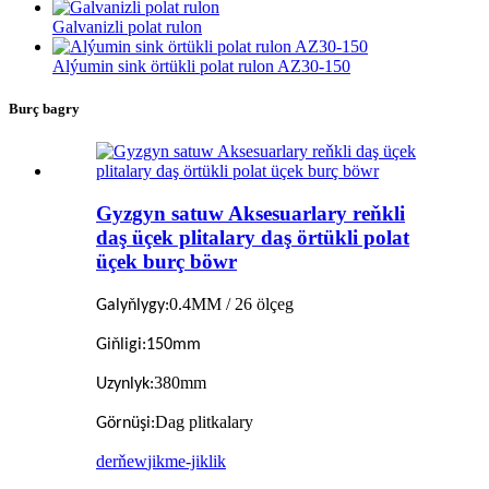
Galvanizli polat rulon
Alýumin sink örtükli polat rulon AZ30-150
Burç bagry
Gyzgyn satuw Aksesuarlary reňkli
daş üçek plitalary daş örtükli polat
üçek burç böwr
0.4MM / 26 ölçeg
Galyňlygy:
Giňligi:
150mm
380mm
Uzynlyk:
Dag plitkalary
Görnüşi:
derňew
jikme-jiklik