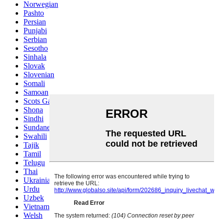
Norwegian
Pashto
Persian
Punjabi
Serbian
Sesotho
Sinhala
Slovak
Slovenian
Somali
Samoan
Scots Gaelic
Shona
Sindhi
Sundanese
Swahili
Tajik
Tamil
Telugu
Thai
Ukrainian
Urdu
Uzbek
Vietnamese
Welsh