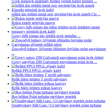
Üçek gurluşyk materialy Reňkli ýerüsti barrel görnüşi ...
reňkli daş örtükli metal suw geçirmeýän üçek paneli Cla ...
Rulon emele getirýän maşyn
Gowy hilli roman daş örtükli üçek metallar ...
Zawodyň bahasy Alýumin öňünden boýalan polat gasynlanan
...
Gowy satylýan Z80 Galvanizli gasynlanan polat üçek ...
Reňkli PPGI PPGL aýnaly kafel
Reňk bilen örtülen T profil sahypasy
Reňk bilen örtülen tolkun kagyzy
Boş bölüm Polat turbalar meýdany tegelek
Qualityokary hilli Gara / GI meýdany tegelek polat turbalar