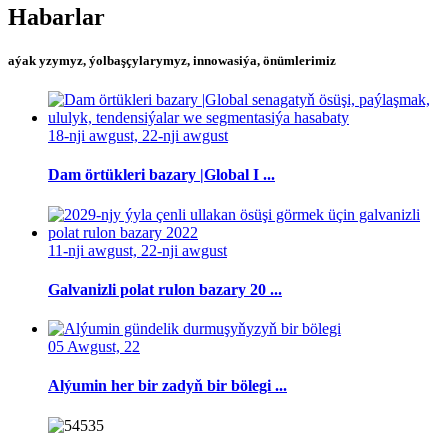
Habarlar
aýak yzymyz, ýolbaşçylarymyz, innowasiýa, önümlerimiz
18-nji awgust, 22-nji awgust
Dam örtükleri bazary |Global I ...
11-nji awgust, 22-nji awgust
Galvanizli polat rulon bazary 20 ...
05 Awgust, 22
Alýumin her bir zadyň bir bölegi ...