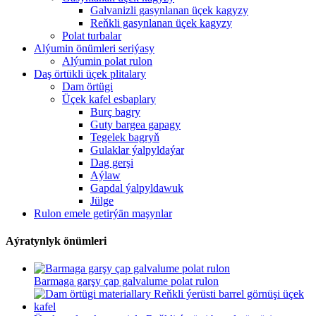
Galvanizli gasynlanan üçek kagyzy
Reňkli gasynlanan üçek kagyzy
Polat turbalar
Alýumin önümleri seriýasy
Alýumin polat rulon
Daş örtükli üçek plitalary
Dam örtügi
Üçek kafel esbaplary
Burç bagry
Guty bargea gapagy
Tegelek bagryň
Gulaklar ýalpyldaýar
Dag gerşi
Aýlaw
Gapdal ýalpyldawuk
Jülge
Rulon emele getirýän maşynlar
Aýratynlyk önümleri
Barmaga garşy çap galvalume polat rulon