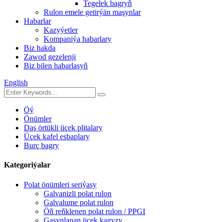
Tegelek bagryň
Rulon emele getirýän maşynlar
Habarlar
Kazyýetler
Kompaniýa habarlary
Biz hakda
Zawod gezelenji
Biz bilen habarlaşyň
English
Öý
Önümler
Daş örtükli üçek plitalary
Üçek kafel esbaplary
Burç bagry
Kategoriýalar
Polat önümleri seriýasy
Galvanizli polat rulon
Galvalume polat rulon
Öň reňklenen polat rulon / PPGI
Gasynlanan üçek kagyzy