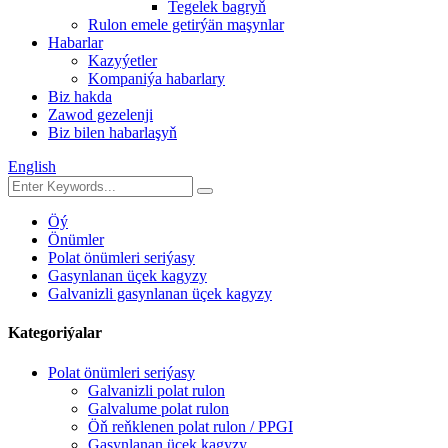
Tegelek bagryň
Rulon emele getirýän maşynlar
Habarlar
Kazyýetler
Kompaniýa habarlary
Biz hakda
Zawod gezelenji
Biz bilen habarlaşyň
English
Öý
Önümler
Polat önümleri seriýasy
Gasynlanan üçek kagyzy
Galvanizli gasynlanan üçek kagyzy
Kategoriýalar
Polat önümleri seriýasy
Galvanizli polat rulon
Galvalume polat rulon
Öň reňklenen polat rulon / PPGI
Gasynlanan üçek kagyzy