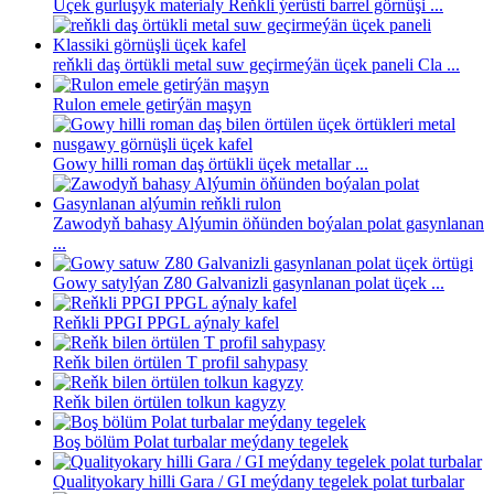
Üçek gurluşyk materialy Reňkli ýerüsti barrel görnüşi ...
reňkli daş örtükli metal suw geçirmeýän üçek paneli Cla ...
Rulon emele getirýän maşyn
Gowy hilli roman daş örtükli üçek metallar ...
Zawodyň bahasy Alýumin öňünden boýalan polat gasynlanan
...
Gowy satylýan Z80 Galvanizli gasynlanan polat üçek ...
Reňkli PPGI PPGL aýnaly kafel
Reňk bilen örtülen T profil sahypasy
Reňk bilen örtülen tolkun kagyzy
Boş bölüm Polat turbalar meýdany tegelek
Qualityokary hilli Gara / GI meýdany tegelek polat turbalar