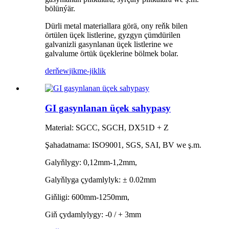
bölünýär.
Dürli metal materiallara görä, ony reňk bilen
örtülen üçek listlerine, gyzgyn çümdürilen
galvanizli gasynlanan üçek listlerine we
galvalume örtük üçeklerine bölmek bolar.
derňew
jikme-jiklik
GI gasynlanan üçek sahypasy
Material: SGCC, SGCH, DX51D + Z
Şahadatnama: ISO9001, SGS, SAI, BV we ş.m.
Galyňlygy: 0,12mm-1,2mm,
Galyňlyga çydamlylyk: ± 0.02mm
Giňligi: 600mm-1250mm,
Giň çydamlylygy: -0 / + 3mm