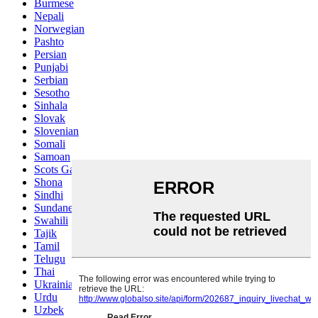
Burmese
Nepali
Norwegian
Pashto
Persian
Punjabi
Serbian
Sesotho
Sinhala
Slovak
Slovenian
Somali
Samoan
Scots Gaelic
Shona
Sindhi
Sundanese
Swahili
Tajik
Tamil
Telugu
Thai
Ukrainian
Urdu
Uzbek