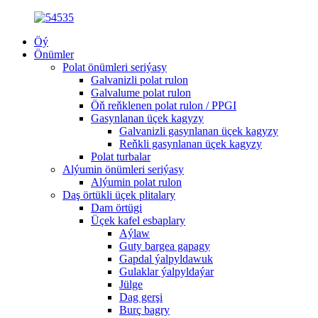
Öý
Önümler
Polat önümleri seriýasy
Galvanizli polat rulon
Galvalume polat rulon
Öň reňklenen polat rulon / PPGI
Gasynlanan üçek kagyzy
Galvanizli gasynlanan üçek kagyzy
Reňkli gasynlanan üçek kagyzy
Polat turbalar
Alýumin önümleri seriýasy
Alýumin polat rulon
Daş örtükli üçek plitalary
Dam örtügi
Üçek kafel esbaplary
Aýlaw
Guty bargea gapagy
Gapdal ýalpyldawuk
Gulaklar ýalpyldaýar
Jülge
Dag gerşi
Burç bagry