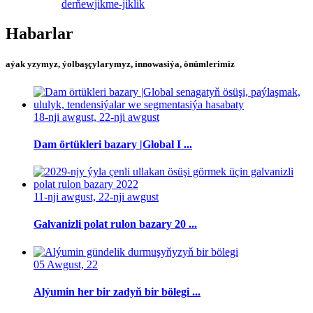
derňew
jikme-jiklik
Habarlar
aýak yzymyz, ýolbaşçylarymyz, innowasiýa, önümlerimiz
18-nji awgust, 22-nji awgust
Dam örtükleri bazary |Global I ...
11-nji awgust, 22-nji awgust
Galvanizli polat rulon bazary 20 ...
05 Awgust, 22
Alýumin her bir zadyň bir bölegi ...