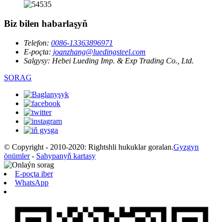
Biz bilen habarlaşyň
Telefon:
0086-13363896971
E-poçta:
joanzhang@luedingsteel.com
Salgysy:
Hebei Lueding Imp. & Exp Trading Co., Ltd.
SORAG
© Copyright - 2010-2020: Rightshli hukuklar goralan.
Gyzgyn
önümler
-
Sahypanyň kartasy
E-poçta iber
WhatsApp