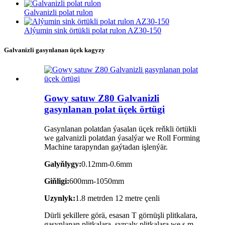
Galvanizli polat rulon
Alýumin sink örtükli polat rulon AZ30-150
Galvanizli gasynlanan üçek kagyzy
Gowy satuw Z80 Galvanizli
gasynlanan polat üçek örtügi
Gasynlanan polatdan ýasalan üçek reňkli örtükli
we galvanizli polatdan ýasalýar we Roll Forming
Machine tarapyndan gaýtadan işlenýär.
Galyňlygy:
0.12mm-0.6mm
Giňligi:
600mm-1050mm
Uzynlyk:
1.8 metrden 12 metre çenli
Dürli şekillere görä, esasan T görnüşli plitkalara,
gasynlanan plitkalara, syrçaly plitkalara we ş.m.