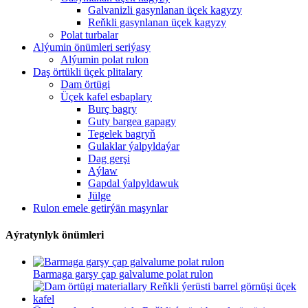
Galvanizli gasynlanan üçek kagyzy
Reňkli gasynlanan üçek kagyzy
Polat turbalar
Alýumin önümleri seriýasy
Alýumin polat rulon
Daş örtükli üçek plitalary
Dam örtügi
Üçek kafel esbaplary
Burç bagry
Guty bargea gapagy
Tegelek bagryň
Gulaklar ýalpyldaýar
Dag gerşi
Aýlaw
Gapdal ýalpyldawuk
Jülge
Rulon emele getirýän maşynlar
Aýratynlyk önümleri
Barmaga garşy çap galvalume polat rulon