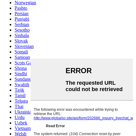
Norwegian
Pashto
Persian
Punjabi
Serbian
Sesotho
Sinhala
Slovak
Slovenian
Somali
Samoan
Scots Gaelic
Shona
Sindhi
Sundanese
Swahili
Tajik
Tamil
Telugu
Thai
Ukrainian
Urdu
Uzbek
Vietnamese
Welsh