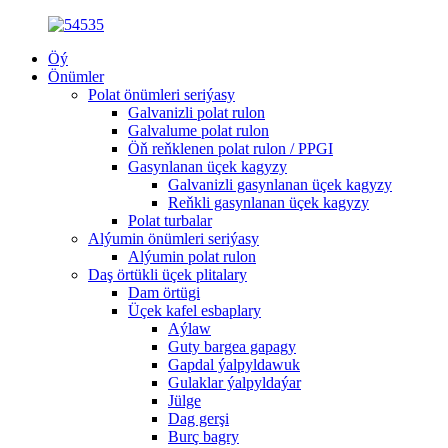
Öý
Önümler
Polat önümleri seriýasy
Galvanizli polat rulon
Galvalume polat rulon
Öň reňklenen polat rulon / PPGI
Gasynlanan üçek kagyzy
Galvanizli gasynlanan üçek kagyzy
Reňkli gasynlanan üçek kagyzy
Polat turbalar
Alýumin önümleri seriýasy
Alýumin polat rulon
Daş örtükli üçek plitalary
Dam örtügi
Üçek kafel esbaplary
Aýlaw
Guty bargea gapagy
Gapdal ýalpyldawuk
Gulaklar ýalpyldaýar
Jülge
Dag gerşi
Burç bagry