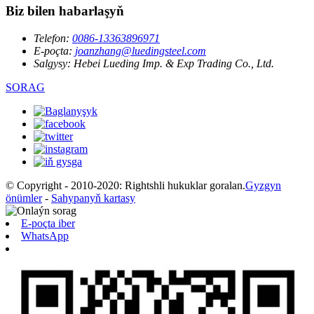
Biz bilen habarlaşyň
Telefon:
0086-13363896971
E-poçta:
joanzhang@luedingsteel.com
Salgysy:
Hebei Lueding Imp. & Exp Trading Co., Ltd.
SORAG
© Copyright - 2010-2020: Rightshli hukuklar goralan.
Gyzgyn
önümler
-
Sahypanyň kartasy
E-poçta iber
WhatsApp