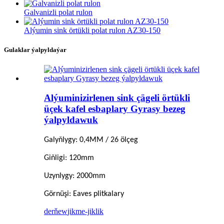
Galvanizli polat rulon
Alýumin sink örtükli polat rulon AZ30-150
Gulaklar ýalpyldaýar
Alýuminizirlenen sink çägeli örtükli
üçek kafel esbaplary Gyrasy bezeg
ýalpyldawuk
Galyňlygy: 0,4MM / 26 ölçeg
Giňligi: 120mm
Uzynlygy: 2000mm
Görnüşi: Eaves plitkalary
derňew
jikme-jiklik