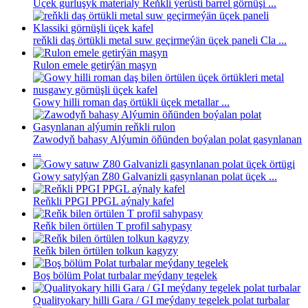
Üçek gurluşyk materialy Reňkli ýerüsti barrel görnüşi ...
reňkli daş örtükli metal suw geçirmeýän üçek paneli Cla ...
Rulon emele getirýän maşyn
Gowy hilli roman daş örtükli üçek metallar ...
Zawodyň bahasy Alýumin öňünden boýalan polat gasynlanan
...
Gowy satylýan Z80 Galvanizli gasynlanan polat üçek ...
Reňkli PPGI PPGL aýnaly kafel
Reňk bilen örtülen T profil sahypasy
Reňk bilen örtülen tolkun kagyzy
Boş bölüm Polat turbalar meýdany tegelek
Qualityokary hilli Gara / GI meýdany tegelek polat turbalar