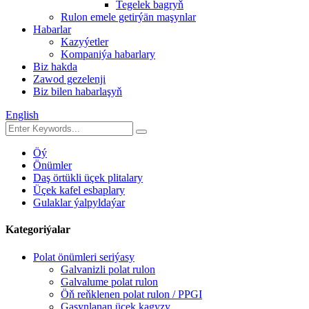
Tegelek bagryň
Rulon emele getirýän maşynlar
Habarlar
Kazyýetler
Kompaniýa habarlary
Biz hakda
Zawod gezelenji
Biz bilen habarlaşyň
English
Öý
Önümler
Daş örtükli üçek plitalary
Üçek kafel esbaplary
Gulaklar ýalpyldaýar
Kategoriýalar
Polat önümleri seriýasy
Galvanizli polat rulon
Galvalume polat rulon
Öň reňklenen polat rulon / PPGI
Gasynlanan üçek kagyzy