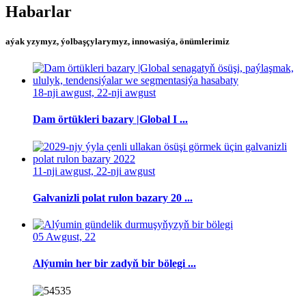
Habarlar
aýak yzymyz, ýolbaşçylarymyz, innowasiýa, önümlerimiz
18-nji awgust, 22-nji awgust
Dam örtükleri bazary |Global I ...
11-nji awgust, 22-nji awgust
Galvanizli polat rulon bazary 20 ...
05 Awgust, 22
Alýumin her bir zadyň bir bölegi ...