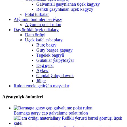
Galvanizli gasynlanan üçek kagyzy
Reňkli gasynlanan üçek kagyzy
Polat turbalar
Alýumin önümleri seriýasy
Alýumin polat rulon
Daş örtükli üçek plitalary
Dam örtügi
Üçek kafel esbaplary
Burç bagry
Guty bargea gapagy
Tegelek bagryň
Gulaklar ýalpyldaýar
Dag gerşi
Aýlaw
Gapdal ýalpyldawuk
Jülge
Rulon emele getirýän maşynlar
Aýratynlyk önümleri
Barmaga garşy çap galvalume polat rulon