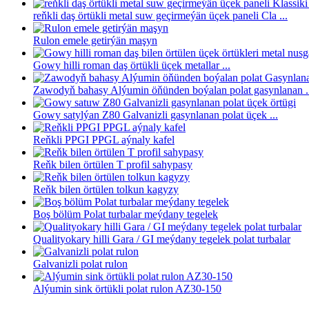
reňkli daş örtükli metal suw geçirmeýän üçek paneli Cla ...
Rulon emele getirýän maşyn
Gowy hilli roman daş örtükli üçek metallar ...
Zawodyň bahasy Alýumin öňünden boýalan polat gasynlanan .
Gowy satylýan Z80 Galvanizli gasynlanan polat üçek ...
Reňkli PPGI PPGL aýnaly kafel
Reňk bilen örtülen T profil sahypasy
Reňk bilen örtülen tolkun kagyzy
Boş bölüm Polat turbalar meýdany tegelek
Qualityokary hilli Gara / GI meýdany tegelek polat turbalar
Galvanizli polat rulon
Alýumin sink örtükli polat rulon AZ30-150