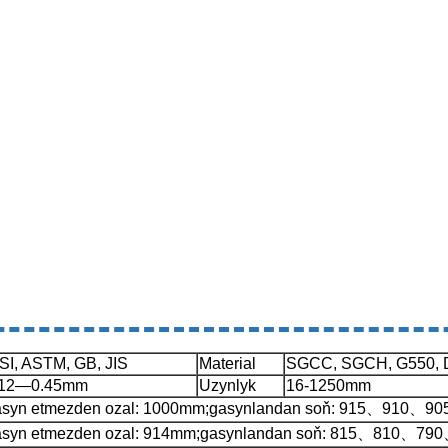
SI, ASTM, GB, JIS
Material
SGCC, SGCH, G550, 
.12—0.45mm
Uzynlyk
16-1250mm
asyn etmezden ozal: 1000mm;gasynlandan soň: 915、910
asyn etmezden ozal: 914mm;gasynlandan soň: 815、810、79