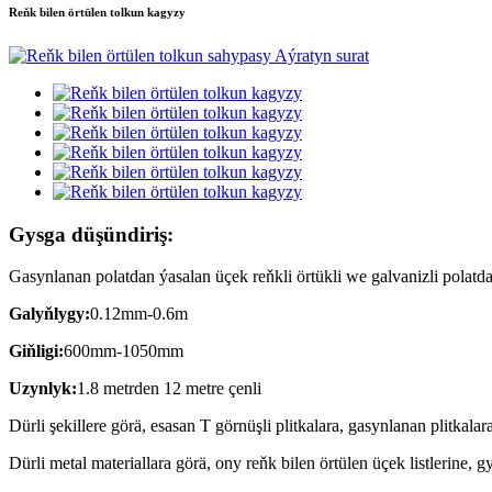
Reňk bilen örtülen tolkun kagyzy
Gysga düşündiriş:
Gasynlanan polatdan ýasalan üçek reňkli örtükli we galvanizli polat
Galyňlygy:
0.12mm-0.6m
Giňligi:
600mm-1050mm
Uzynlyk:
1.8 metrden 12 metre çenli
Dürli şekillere görä, esasan T görnüşli plitkalara, gasynlanan plitkalar
Dürli metal materiallara görä, ony reňk bilen örtülen üçek listlerine,