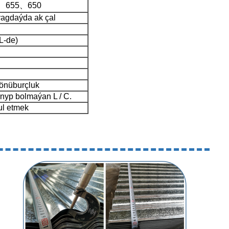
60、655、650
ýagdaýda ak çal
L-de)
gönüburçluk
nyp bolmaýan L / C.
ul etmek