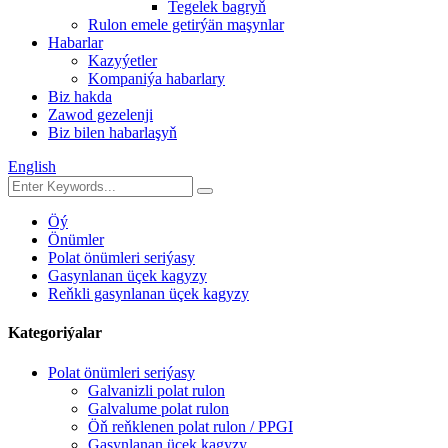
Tegelek bagryň
Rulon emele getirýän maşynlar
Habarlar
Kazyýetler
Kompaniýa habarlary
Biz hakda
Zawod gezelenji
Biz bilen habarlaşyň
English
Öý
Önümler
Polat önümleri seriýasy
Gasynlanan üçek kagyzy
Reňkli gasynlanan üçek kagyzy
Kategoriýalar
Polat önümleri seriýasy
Galvanizli polat rulon
Galvalume polat rulon
Öň reňklenen polat rulon / PPGI
Gasynlanan üçek kagyzy