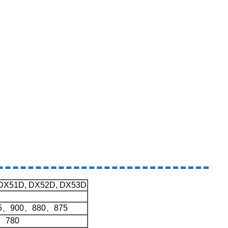
DX51D, DX52D, DX53D
、905、900、880、875
0、780