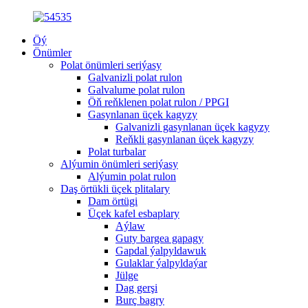
Öý
Önümler
Polat önümleri seriýasy
Galvanizli polat rulon
Galvalume polat rulon
Öň reňklenen polat rulon / PPGI
Gasynlanan üçek kagyzy
Galvanizli gasynlanan üçek kagyzy
Reňkli gasynlanan üçek kagyzy
Polat turbalar
Alýumin önümleri seriýasy
Alýumin polat rulon
Daş örtükli üçek plitalary
Dam örtügi
Üçek kafel esbaplary
Aýlaw
Guty bargea gapagy
Gapdal ýalpyldawuk
Gulaklar ýalpyldaýar
Jülge
Dag gerşi
Burç bagry