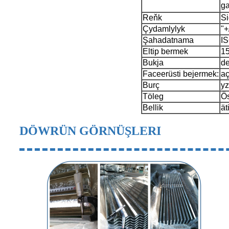
g
Reňk
Si
Çydamlylyk
"+
Şahadatnama
IS
Eltip bermek
15
Bukja
de
Faceerüsti bejermek:
aç
Burç
yz
Töleg
Ös
Bellik
ät
DÖWRÜN GÖRNÜŞLERI