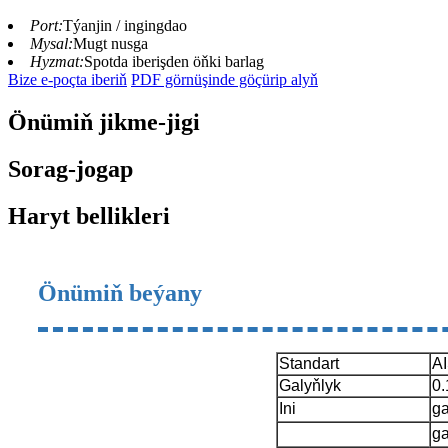
Port:
Týanjin / ingingdao
Mysal:
Mugt nusga
Hyzmat:
Spotda iberişden öňki barlag
Bize e-poçta iberiň
PDF görnüşinde göçürip alyň
Önümiň jikme-jigi
Sorag-jogap
Haryt bellikleri
Önümiň beýany
Standart
AI
Galyňlyk
0
Ini
g
g