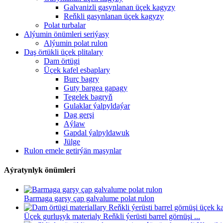
Galvanizli gasynlanan üçek kagyzy
Reňkli gasynlanan üçek kagyzy
Polat turbalar
Alýumin önümleri seriýasy
Alýumin polat rulon
Daş örtükli üçek plitalary
Dam örtügi
Üçek kafel esbaplary
Burç bagry
Guty bargea gapagy
Tegelek bagryň
Gulaklar ýalpyldaýar
Dag gerşi
Aýlaw
Gapdal ýalpyldawuk
Jülge
Rulon emele getirýän maşynlar
Aýratynlyk önümleri
Barmaga garşy çap galvalume polat rulon
Üçek gurluşyk materialy Reňkli ýerüsti barrel görnüşi ...