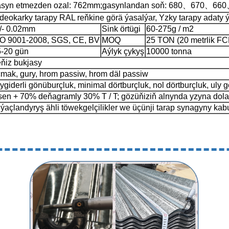
asyn etmezden ozal: 762mm;gasynlandan soň: 680、670、6
deokarky tarapy RAL reňkine görä ýasalýar, Yzky tarapy adaty 
/- 0.02mm
Sink örtügi
60-275g / m2
O 9001-2008, SGS, CE, BV
MOQ
25 TON (20 metrlik FC
-20 gün
Aýlyk çykyş
10000 tonna
ňiz bukjasy
mak, gury, hrom passiw, hrom däl passiw
ygiderli gönüburçluk, minimal dörtburçluk, nol dörtburçluk, uly 
en + 70% deňagramly 30% T / T; gözüňiziň alnynda yzyna dola
iýaçlandyryş ähli töwekgelçilikler we üçünji tarap synagyny kab