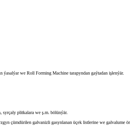
dan ýasalýar we Roll Forming Machine tarapyndan gaýtadan işlenýär.
a, syrçaly plitkalara we ş.m. bölünýär.
 gyzgyn çümdürilen galvanizli gasynlanan üçek listlerine we galvalume ö