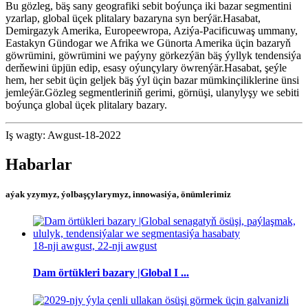
Bu gözleg, bäş sany geografiki sebit boýunça iki bazar segmentini
yzarlap, global üçek plitalary bazaryna syn berýär.Hasabat,
Demirgazyk Amerika, Europeewropa, Aziýa-Pacificuwaş ummany,
Eastakyn Gündogar we Afrika we Günorta Amerika üçin bazaryň
göwrümini, göwrümini we paýyny görkezýän bäş ýyllyk tendensiýa
derňewini üpjün edip, esasy oýunçylary öwrenýär.Hasabat, şeýle
hem, her sebit üçin geljek bäş ýyl üçin bazar mümkinçiliklerine ünsi
jemleýär.Gözleg segmentleriniň gerimi, görnüşi, ulanylyşy we sebiti
boýunça global üçek plitalary bazary.
Iş wagty: Awgust-18-2022
Habarlar
aýak yzymyz, ýolbaşçylarymyz, innowasiýa, önümlerimiz
18-nji awgust, 22-nji awgust
Dam örtükleri bazary |Global I ...