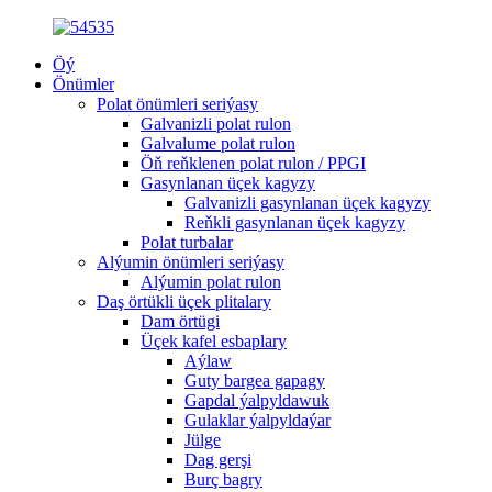
Öý
Önümler
Polat önümleri seriýasy
Galvanizli polat rulon
Galvalume polat rulon
Öň reňklenen polat rulon / PPGI
Gasynlanan üçek kagyzy
Galvanizli gasynlanan üçek kagyzy
Reňkli gasynlanan üçek kagyzy
Polat turbalar
Alýumin önümleri seriýasy
Alýumin polat rulon
Daş örtükli üçek plitalary
Dam örtügi
Üçek kafel esbaplary
Aýlaw
Guty bargea gapagy
Gapdal ýalpyldawuk
Gulaklar ýalpyldaýar
Jülge
Dag gerşi
Burç bagry