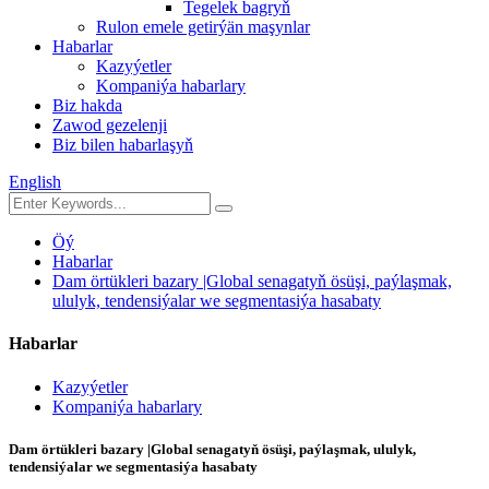
Tegelek bagryň
Rulon emele getirýän maşynlar
Habarlar
Kazyýetler
Kompaniýa habarlary
Biz hakda
Zawod gezelenji
Biz bilen habarlaşyň
English
Öý
Habarlar
Dam örtükleri bazary |Global senagatyň ösüşi, paýlaşmak,
ululyk, tendensiýalar we segmentasiýa hasabaty
Habarlar
Kazyýetler
Kompaniýa habarlary
Dam örtükleri bazary |Global senagatyň ösüşi, paýlaşmak, ululyk,
tendensiýalar we segmentasiýa hasabaty