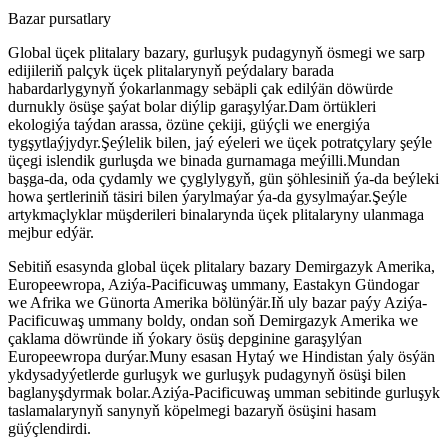
Bazar pursatlary
Global üçek plitalary bazary, gurluşyk pudagynyň ösmegi we sarp
edijileriň palçyk üçek plitalarynyň peýdalary barada
habardarlygynyň ýokarlanmagy sebäpli çak edilýän döwürde
durnukly ösüşe şaýat bolar diýlip garaşylýar.Dam örtükleri
ekologiýa taýdan arassa, özüne çekiji, güýçli we energiýa
tygşytlaýjydyr.Şeýlelik bilen, jaý eýeleri we üçek potratçylary şeýle
üçegi islendik gurluşda we binada gurnamaga meýilli.Mundan
başga-da, oda çydamly we çyglylygyň, gün şöhlesiniň ýa-da beýleki
howa şertleriniň täsiri bilen ýarylmaýar ýa-da gysylmaýar.Şeýle
artykmaçlyklar müşderileri binalarynda üçek plitalaryny ulanmaga
mejbur edýär.
Sebitiň esasynda global üçek plitalary bazary Demirgazyk Amerika,
Europeewropa, Aziýa-Pacificuwaş ummany, Eastakyn Gündogar
we Afrika we Günorta Amerika bölünýär.Iň uly bazar paýy Aziýa-
Pacificuwaş ummany boldy, ondan soň Demirgazyk Amerika we
çaklama döwründe iň ýokary ösüş depginine garaşylýan
Europeewropa durýar.Muny esasan Hytaý we Hindistan ýaly ösýän
ykdysadyýetlerde gurluşyk we gurluşyk pudagynyň ösüşi bilen
baglanyşdyrmak bolar.Aziýa-Pacificuwaş umman sebitinde gurluşyk
taslamalarynyň sanynyň köpelmegi bazaryň ösüşini hasam
güýçlendirdi.