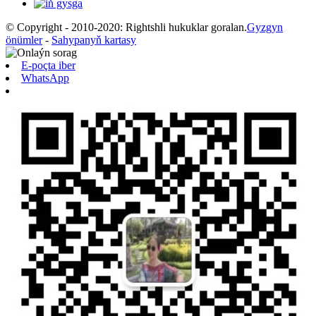
© Copyright - 2010-2020: Rightshli hukuklar goralan.
Gyzgyn
önümler
-
Sahypanyň kartasy
E-poçta iber
WhatsApp