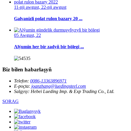
11-nji awgust, 22-nji awgust
Galvanizli polat rulon bazary 20 ...
05 Awgust, 22
Alýumin her bir zadyň bir bölegi ...
Biz bilen habarlaşyň
Telefon:
0086-13363896971
E-poçta:
joanzhang@luedingsteel.com
Salgysy:
Hebei Lueding Imp. & Exp Trading Co., Ltd.
SORAG