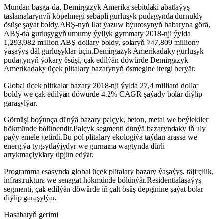
Mundan başga-da, Demirgazyk Amerika sebitdäki abatlaýyş
taslamalarynyň köpelmegi sebäpli gurluşyk pudagynda durnukly
ösüşe şaýat boldy.ABŞ-nyň Ilat ýazuw býurosynyň habaryna görä,
ABŞ-da gurluşygyň umumy ýyllyk gymmaty 2018-nji ýylda
1,293,982 million ABŞ dollary boldy, şolaryň 747,809 milliony
ýaşaýyş däl gurluşyklar üçin.Demirgazyk Amerikadaky gurluşyk
pudagynyň ýokary ösüşi, çak edilýän döwürde Demirgazyk
Amerikadaky üçek plitalary bazarynyň ösmegine itergi berýär.
Global üçek plitkalar bazary 2018-nji ýylda 27,4 milliard dollar
boldy we çak edilýän döwürde 4.2% CAGR şaýady bolar diýlip
garaşylýar.
Görnüşi boýunça dünýä bazary palçyk, beton, metal we beýlekiler
hökmünde bölünendir.Palçyk segmenti dünýä bazaryndaky iň uly
paýy emele getirdi.Bu pol plitalary ekologiýa taýdan arassa we
energiýa tygşytlaýjydyr we gurnama wagtynda dürli
artykmaçlyklary üpjün edýär.
Programma esasynda global üçek plitalary bazary ýaşaýyş, täjirçilik,
infrastruktura we senagat hökmünde bölünýär.Residentialaşaýyş
segmenti, çak edilýän döwürde iň çalt ösüş depginine şaýat bolar
diýlip garaşylýar.
Hasabatyň gerimi